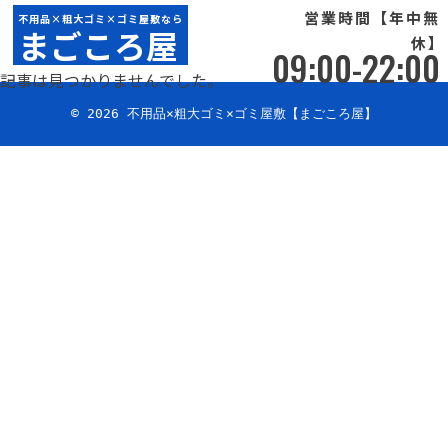
「
info@magokoroya.jp
」
一覧
営業時間【年中無
不用品×粗大ゴミ×ゴミ屋敷なら
まごころ屋
休】
NOT FOUND
09:00-22:00
記事は見つかりませんでした。
© 2026 不用品×粗大ゴミ×ゴミ屋敷【まごころ屋】