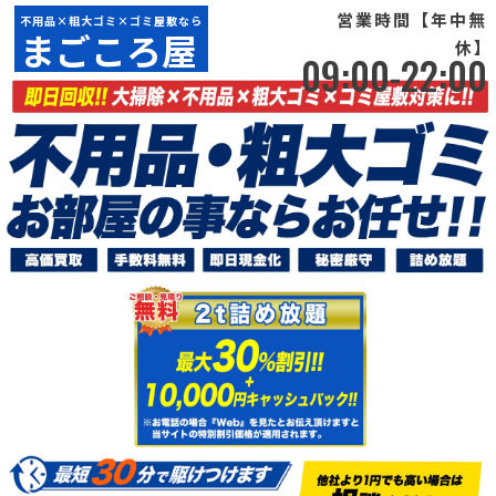
営業時間【年中無
不用品×粗大ゴミ×ゴミ屋敷なら
まごころ屋
休】
09:00-22:00