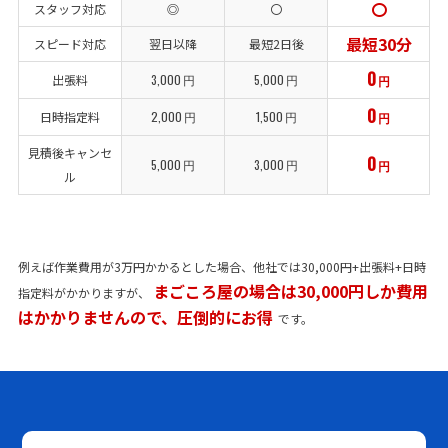
〇
スタッフ対応
◎
〇
最短30分
スピード対応
翌日以降
最短2日後
0
出張料
3,000
円
5,000
円
円
0
日時指定料
2,000
円
1,500
円
円
見積後キャンセ
0
5,000
円
3,000
円
円
ル
例えば作業費用が3万円かかるとした場合、他社では30,000円+出張料+日時
まごころ屋の場合は30,000円しか費用
指定料がかかりますが、
はかかりませんので、圧倒的にお得
です。